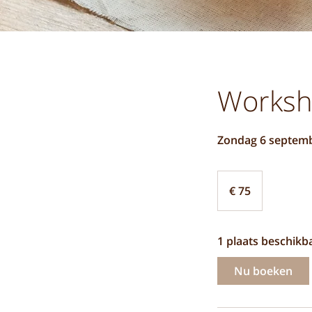
Worksh
Zondag 6 septembe
75
euro
€ 75
1 plaats beschikb
Nu boeken