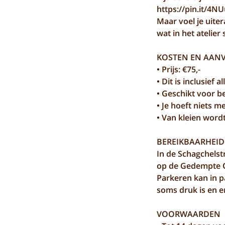
https://pin.it/4N
Maar voel je uite
wat in het atelier 
KOSTEN EN AAN
• Prijs: €75,-
• Dit is inclusief
• Geschikt voor b
• Je hoeft niets 
• Van kleien wordt
BEREIKBAARHEID
In de Schagchelstr
op de Gedempte O
Parkeren kan in p
soms druk is en 
VOORWAARDEN