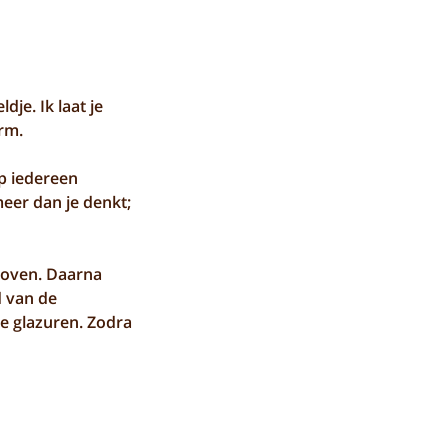
je. Ik laat je
rm.
lp iedereen
meer dan je denkt;
koven. Daarna
d van de
ie glazuren. Zodra