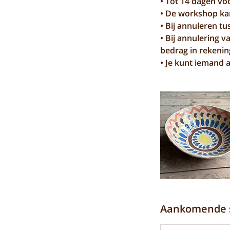
• Tot 14 dagen vo
• De workshop ka
• Bij annuleren t
• Bij annulering v
bedrag in rekenin
• Je kunt iemand a
Aankomende s