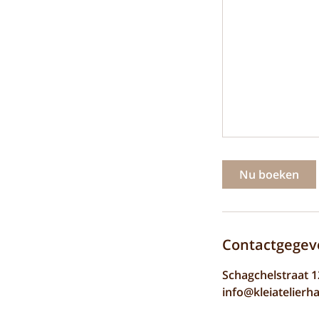
Nu boeken
Contactgegev
Schagchelstraat 1
info@kleiatelierh