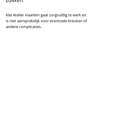
bakken.
Klei Atelier Haarlem gaat zorgvuldig te w
erk en
is niet aansprakelijk voor eventuele breuken of
andere complicaties.
neem contact op >
Klei Atelier Haarlem
Schagchelstraat 12 zw
Haarlem, Noord-Holland
Nederland
info@kleiatelierhaarlem.nl
website door
www.sproud.nl